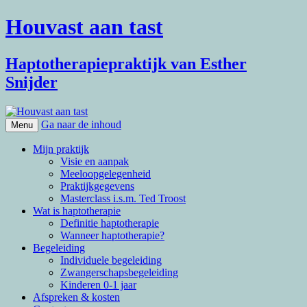
Houvast aan tast
Haptotherapiepraktijk van Esther
Snijder
Ga naar de inhoud
Menu
Mijn praktijk
Visie en aanpak
Meeloopgelegenheid
Praktijkgegevens
Masterclass i.s.m. Ted Troost
Wat is haptotherapie
Definitie haptotherapie
Wanneer haptotherapie?
Begeleiding
Individuele begeleiding
Zwangerschapsbegeleiding
Kinderen 0-1 jaar
Afspreken & kosten